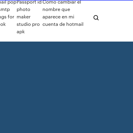
ail pop
Passport id
Como cambiar el
smtp
photo
nombre que
ngs for
maker
aparece en mi
ook
studio pro
cuenta de hotmail
apk