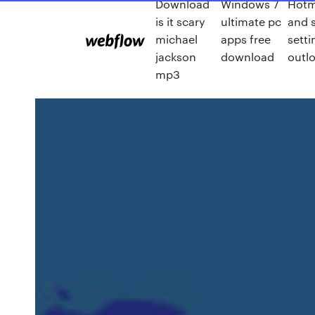
Download
Windows 7
Hotm
is it scary
ultimate pc
and 
michael
apps free
setti
jackson
download
outl
mp3